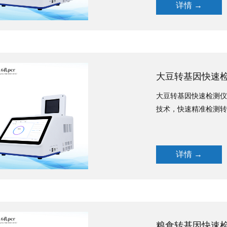
详情 →
大豆转基因快速
大豆转基因快速检测仪
技术，快速精准检测转
详情 →
粮食转基因快速