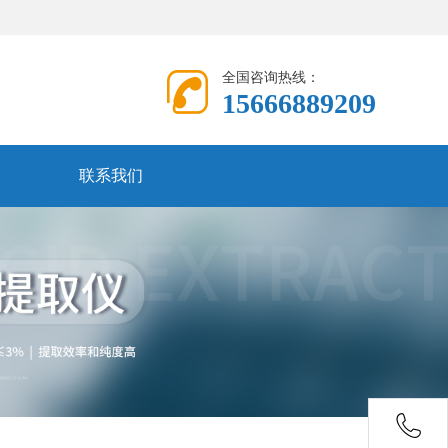
全国咨询热线：
15666889209
联系我们