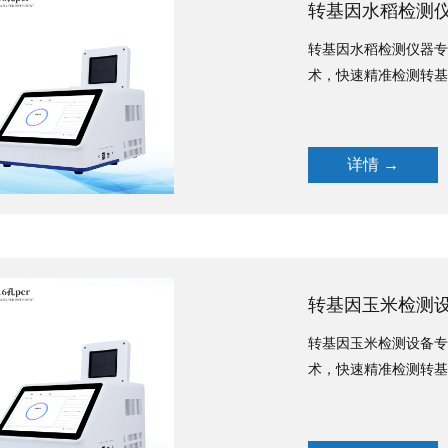
转基因水稻检测
转基因水稻检测仪器专
术，快速精准检测转基
详情 →
转基因玉米检测
转基因玉米检测设备专
术，快速精准检测转基