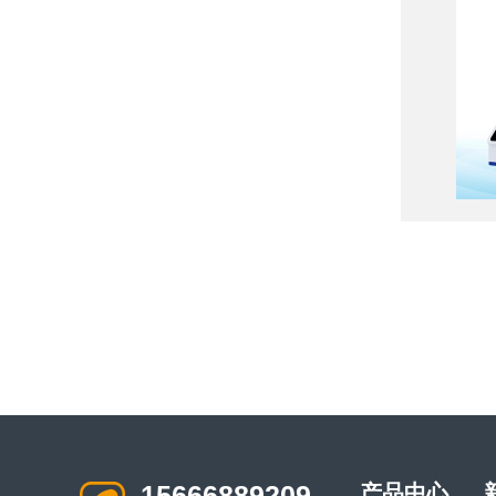
15666889209
产品中心