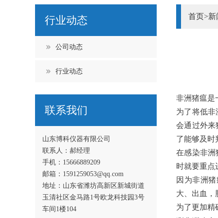
首页
>
新
行业动态
公司动态
行业动态
非洲猪瘟是
联系我们
为了将低非
会通过外来
了能够及时
山东博科仪器有限公司
联系人：郝经理
在感染非洲
手机：15666889209
时就要重点
邮箱：1591259053@qq.com
因为非洲猪
地址：山东省潍坊高新区新城街道
大、出血，
玉清社区金马路1号欧龙科技园3号
为了更加精
车间1楼104