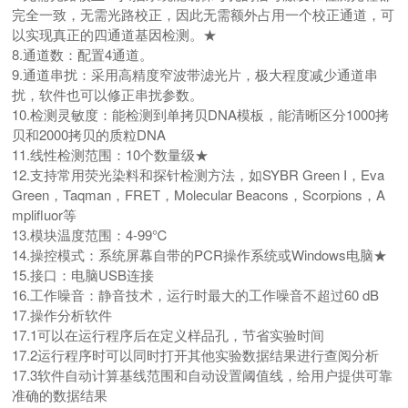
完全一致，无需光路校正，因此无需额外占用一个校正通道，可
以实现真正的四通道基因检测。★
8.通道数：配置4通道。
9.通道串扰：采用高精度窄波带滤光片，极大程度减少通道串
扰，软件也可以修正串扰参数。
10.检测灵敏度：能检测到单拷贝DNA模板，能清晰区分1000拷
贝和2000拷贝的质粒DNA
11.线性检测范围：10个数量级★
12.支持常用荧光染料和探针检测方法，如SYBR Green I，Eva 
Green，Taqman，FRET，Molecular Beacons，Scorpions，A
mplifluor等
13.模块温度范围：4-99℃
14.操控模式：系统屏幕自带的PCR操作系统或Windows电脑★
15.接口：电脑USB连接
16.工作噪音：静音技术，运行时最大的工作噪音不超过60 dB
17.操作分析软件
17.1可以在运行程序后在定义样品孔，节省实验时间
17.2运行程序时可以同时打开其他实验数据结果进行查阅分析
17.3软件自动计算基线范围和自动设置阈值线，给用户提供可靠
准确的数据结果